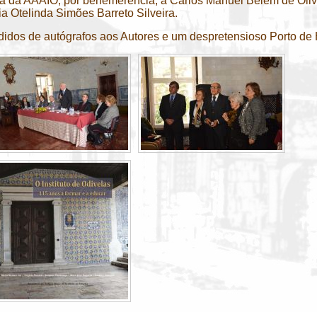
ta da AAAIO, por benemerência, a Carlos Manuel Belém de Olivei
a Otelinda Simões Barreto Silveira.
idos de autógrafos aos Autores e um despretensioso Porto de