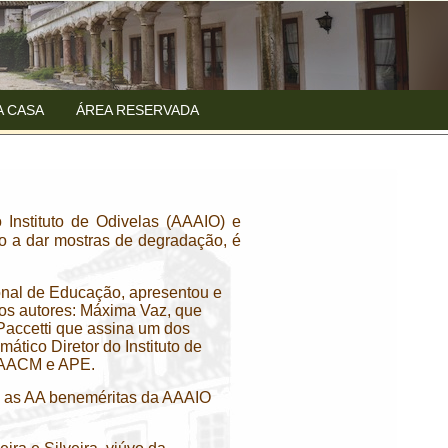
A CASA
ÁREA RESERVADA
Instituto de Odivelas (AAAIO) e
o a dar mostras de degradação, é
ional de Educação, apresentou e
dos autores: Máxima Vaz, que
Paccetti que assina um dos
ático Diretor do Instituto de
 AAACM e APE.
ão" as AA beneméritas da AAAIO