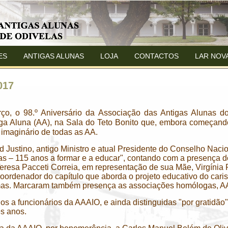
ES
ANTIGAS ALUNAS
LOJA
CONTACTOS
LAR NOV
017
o, o 98.º Aniversário da Associação das Antigas Alunas do 
ga Aluna (AA), na Sala do Teto Bonito que, embora começand
imaginário de todas as AA.
d Justino, antigo Ministro e atual Presidente do Conselho Nac
elas – 115 anos a formar e a educar", contando com a presença 
Teresa Pacceti Correia, em representação de sua Mãe, Virgínia 
oordenador do capítulo que aborda o projeto educativo do carism
Simas. Marcaram também presença as associações homólogas,
ios a funcionários da AAAIO, e ainda distinguidas "por gratid
ês anos.