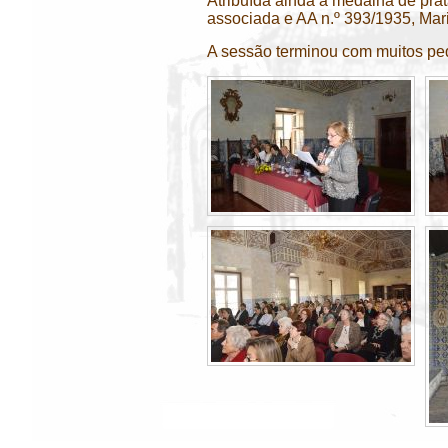
Atribuída ainda a medalha de pra
associada e AA n.º 393/1935, Mari
A sessão terminou com muitos ped