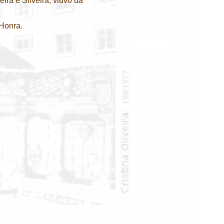
ra e Silveira, viúvo da
 Honra.