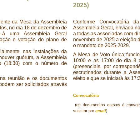
2025)
dente da Mesa da Assembleia
Conforme Convocatória d
dos, no dia 18 de dezembro de
Assembleia Geral, enviada no 
se-á uma Assembleia Geral
a todas as associadas com dire
iação e votação do plano de
novembro de 2025 a eleição 
o mandato de 2025-2029.
ialmente, nas instalações da
A Mesa de Voto única funci
houver quórum, a Assembleia
10:00 e as 17:00 do dia 8
is (18:30) com o número de
(presenciais, por correspond
escrutinados durante a Ass
o na reunião e os documentos
efeito e que se iniciará às 17
podem ser solicitados através
Convocatória
(os documentos anexos à convocat
solicitar por
email
)